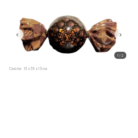
‹
›
1 / 2
Смола · 13 x 35 x 13 см