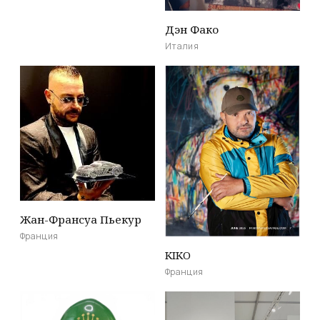
Дэн Фако
Италия
Жан-Франсуа Пьекур
Франция
KIKO
Франция